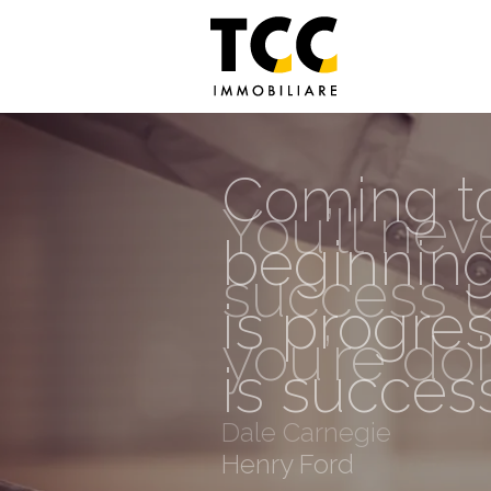
Coming to
You’ll nev
beginning
success u
is progre
you’re do
is succes
Dale Carnegie
Henry Ford