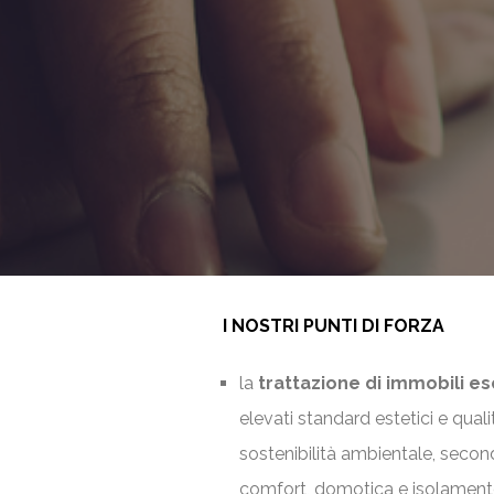
I NOSTRI PUNTI DI FORZA
la
trattazione di immobili es
elevati standard estetici e quali
sostenibilità ambientale, secondo
comfort, domotica e isolamento