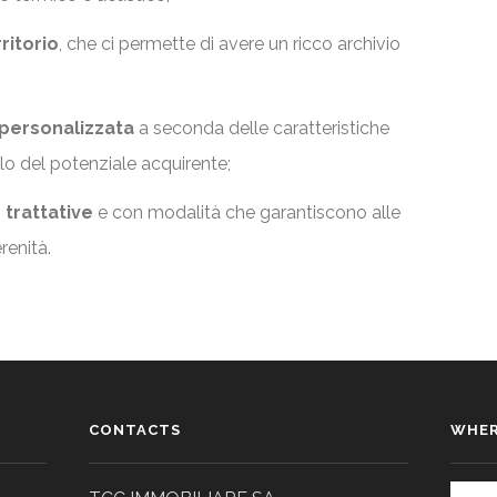
ritorio
, che ci permette di avere un ricco archivio
personalizzata
a seconda delle caratteristiche
lo del potenziale acquirente;
 trattative
e con modalità che garantiscono alle
renità.
CONTACTS
WHER