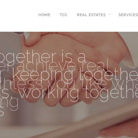
HOME
TCC
REAL ESTATES
SERVICES
gether is a
er achieve real
, keeping togethe
nless you like wh
ss, working togeth
ing
s