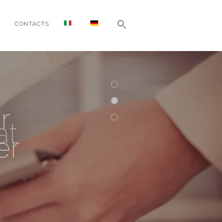
CONTACTS
r
at
er