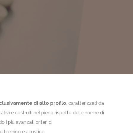
clusivamente di alto profilo
, caratterizzati da
tativi e costruiti nel pieno rispetto delle norme di
 i più avanzati criteri di
 termico e acustico;